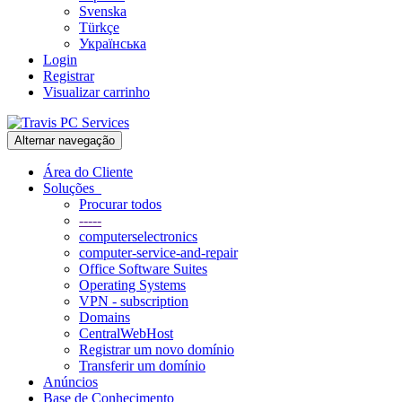
Svenska
Türkçe
Українська
Login
Registrar
Visualizar carrinho
Alternar navegação
Área do Cliente
Soluções
Procurar todos
-----
computerselectronics
computer-service-and-repair
Office Software Suites
Operating Systems
VPN - subscription
Domains
CentralWebHost
Registrar um novo domínio
Transferir um domínio
Anúncios
Base de Conhecimento