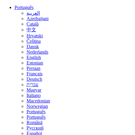
Português
العربية
Azerbaijani
Català
中文
Hrvatski
Čeština
Dansk
Nederlands
English
Estonian
Persian
Français
Deutsch
עברית
Magyar
Italiano
Macedonian
Norwegian
Português
Português
Română
Русский
Español