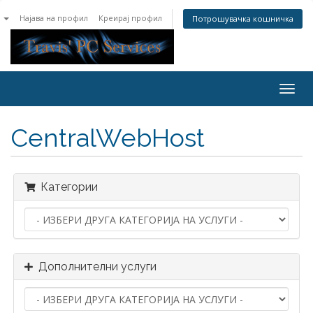
n
Најава на профил
Креирај профил
Потрошувачка кошничка
Togg
navig
CentralWebHost
Категории
Дополнителни услуги