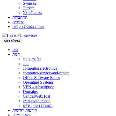
Svenska
Türkçe
Українська
התחברות
הרשמה
צפייה בעגלת הקניות
הפעלת ניווט
בית
חנות
כל המוצרים
-----
computerselectronics
computer-service-and-repair
Office Software Suites
Operating Systems
VPN - subscription
Domains
CentralWebHost
רישום דומיין חדש
העברת דומיין אלינו
הודעות וחדשות
מאגר מידע