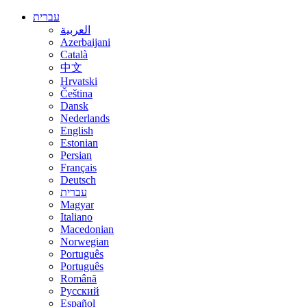
עברית
العربية
Azerbaijani
Català
中文
Hrvatski
Čeština
Dansk
Nederlands
English
Estonian
Persian
Français
Deutsch
עברית
Magyar
Italiano
Macedonian
Norwegian
Português
Português
Română
Русский
Español