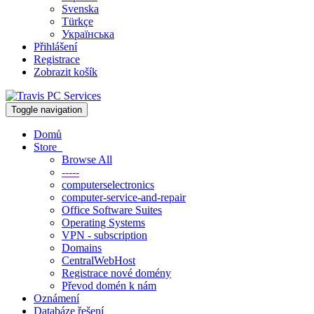
Svenska
Türkçe
Українська
Přihlášení
Registrace
Zobrazit košík
Toggle navigation
Domů
Store
Browse All
-----
computerselectronics
computer-service-and-repair
Office Software Suites
Operating Systems
VPN - subscription
Domains
CentralWebHost
Registrace nové domény
Převod domén k nám
Oznámení
Databáze řešení