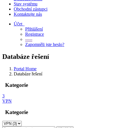
Stav systému
Obchodní zástupci
Kontaktujte nás
Účet
Přihlášení
Registrace
-----
Zapomněli jste heslo?
Databáze řešení
Portal Home
Databáze řešení
Kategorie
3
VPN
Kategorie