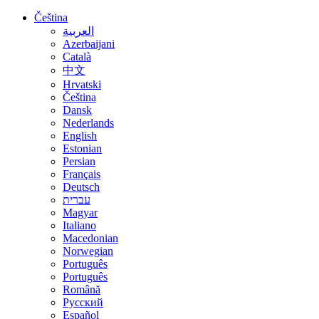
Čeština
العربية
Azerbaijani
Català
中文
Hrvatski
Čeština
Dansk
Nederlands
English
Estonian
Persian
Français
Deutsch
עברית
Magyar
Italiano
Macedonian
Norwegian
Português
Português
Română
Русский
Español