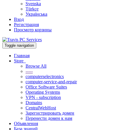
Svenska
Türkçe
Українська
Вход
Регистрация
Просмотр корзины
Toggle navigation
Главная
Store
Browse All
-----
computerselectronics
computer-service-and-repair
Office Software Suites
Operating Systems
VPN - subscription
Domains
CentralWebHost
Зарегистрировать домен
Перенести домен к нам
Объявления
База знаний