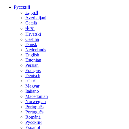
Русский
العربية
Azerbaijani
Català
中文
Hrvatski
Čeština
Dansk
Nederlands
English
Estonian
Persian
Français
Deutsch
עברית
Magyar
Italiano
Macedonian
Norwegian
Português
Português
Română
Русский
Español