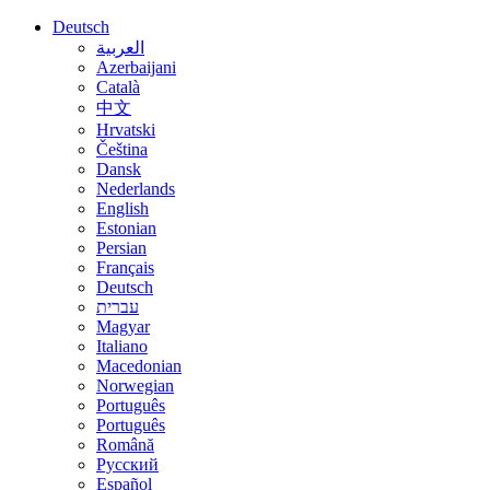
Deutsch
العربية
Azerbaijani
Català
中文
Hrvatski
Čeština
Dansk
Nederlands
English
Estonian
Persian
Français
Deutsch
עברית
Magyar
Italiano
Macedonian
Norwegian
Português
Português
Română
Русский
Español