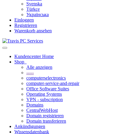
Svenska
Türkçe
Українська
Einloggen
Registrieren
Warenkorb ansehen
Navigation
ein-/ausblenden
Kundencenter Home
Shop
Alle anzeigen
-----
computerselectronics
computer-service-and-repair
Office Software Suites
Operating Systems
VPN - subscription
Domains
CentralWebHost
Domain registrieren
Domain transferieren
Ankündigungen
Wissensdatenbank