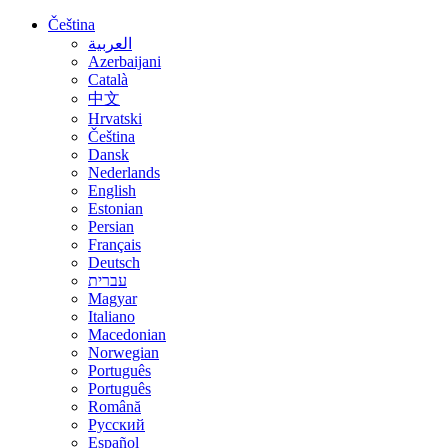
Čeština
العربية
Azerbaijani
Català
中文
Hrvatski
Čeština
Dansk
Nederlands
English
Estonian
Persian
Français
Deutsch
עברית
Magyar
Italiano
Macedonian
Norwegian
Português
Português
Română
Русский
Español