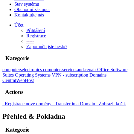
Stav systému
Obchodní zástupci
Kontaktujte nás
Účet
Přihlášení
Registrace
-----
Zapomněli jste heslo?
Kategorie
computerselectronics
computer-service-and-repair
Office Software
Suites
Operating Systems
VPN - subscription
Domains
CentralWebHost
Actions
Registrace nové domény
Transfer in a Domain
Zobrazit košík
Přehled & Pokladna
Kategorie