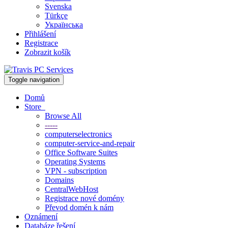
Svenska
Türkçe
Українська
Přihlášení
Registrace
Zobrazit košík
Toggle navigation
Domů
Store
Browse All
-----
computerselectronics
computer-service-and-repair
Office Software Suites
Operating Systems
VPN - subscription
Domains
CentralWebHost
Registrace nové domény
Převod domén k nám
Oznámení
Databáze řešení