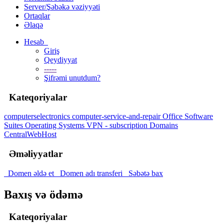
Server/Şəbəkə vəziyyəti
Ortaqlar
Əlaqə
Hesab
Giriş
Qeydiyyat
-----
Şifrəmi unutdum?
Kateqoriyalar
computerselectronics
computer-service-and-repair
Office Software
Suites
Operating Systems
VPN - subscription
Domains
CentralWebHost
Əməliyyatlar
Domen əldə et
Domen adı transferi
Səbətə bax
Baxış və ödəmə
Kateqoriyalar