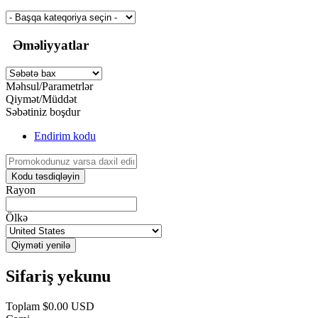
Əməliyyatlar
Məhsul/Parametrlər
Qiymət/Müddət
Səbətiniz boşdur
Endirim kodu
Kodu təsdiqləyin
Rayon
Ölkə
Qiyməti yenilə
Sifariş yekunu
Toplam
$0.00 USD