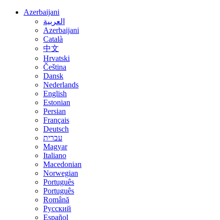
Azerbaijani
العربية
Azerbaijani
Català
中文
Hrvatski
Čeština
Dansk
Nederlands
English
Estonian
Persian
Français
Deutsch
עברית
Magyar
Italiano
Macedonian
Norwegian
Português
Português
Română
Русский
Español