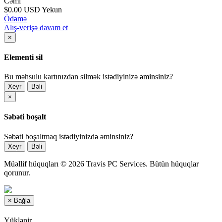
Cəmi
$0.00 USD
Yekun
Ödəmə
Alış-verişə davam et
×
Elementi sil
Bu məhsulu kartınızdan silmək istədiyinizə əminsiniz?
Xeyr
Bəli
×
Səbəti boşalt
Səbəti boşaltmaq istədiyinizdə əminsiniz?
Xeyr
Bəli
Müəllif hüquqları © 2026 Travis PC Services. Bütün hüquqlar
qorunur.
×
Bağla
Yüklənir...