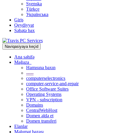
Svenska
Türkçe
Українська
Giriş
Qeydiyyat
Səbətə bax
Naviqasiyaya keçid
Ana səhifə
Mağaza
Hamısına baxın
-----
computerselectronics
computer-service-and-repair
Office Software Suites
Operating Systems
VPN - subscription
Domains
CentralWebHost
Domen əldə et
Domen transferi
Elanlar
Məlumat bazası