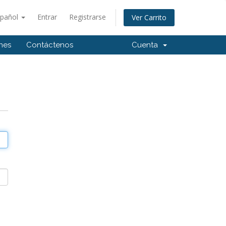
spañol
Entrar
Registrarse
Ver Carrito
ones
Contáctenos
Cuenta