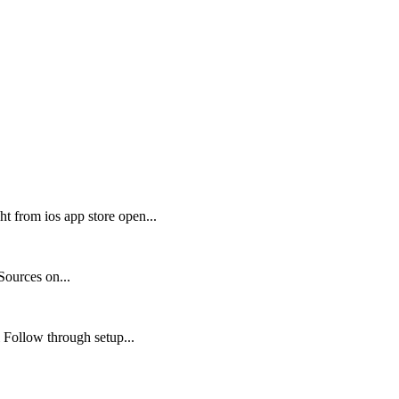
 from ios app store open...
ources on...
i Follow through setup...