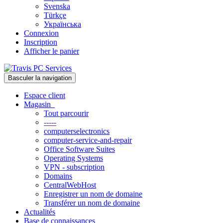
Svenska
Türkçe
Українська
Connexion
Inscription
Afficher le panier
Basculer la navigation
Espace client
Magasin
Tout parcourir
-----
computerselectronics
computer-service-and-repair
Office Software Suites
Operating Systems
VPN - subscription
Domains
CentralWebHost
Enregistrer un nom de domaine
Transférer un nom de domaine
Actualités
Base de connaissances