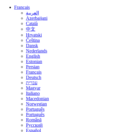
Français
العربية
Azerbaijani
Català
中文
Hrvatski
Čeština
Dansk
Nederlands
English
Estonian
Persian
Français
Deutsch
עברית
Magyar
Italiano
Macedonian
Norwegian
Português
Português
Română
Русский
Español